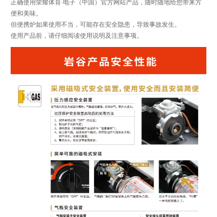
正确使用荣耀体育·电子（中国）官方网站产品，随时随地给您带来方
便和美味。
但便携炉如果使用不当，可能存在安全隐患，导致事故发生。
使用产品前，请仔细阅读使用说明及注意事项。