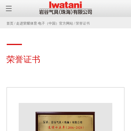
首页
/
走进荣耀体育·电子（中国）官方网站
/ 荣誉证书
荣誉证书