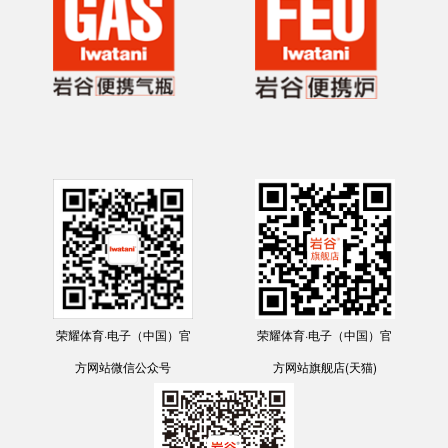
荣耀体育·电子（中国）官
荣耀体育·电子（中国）官
方网站微信公众号
方网站旗舰店(天猫)