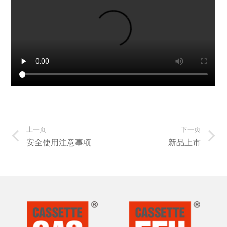
上一页
下一页
安全使用注意事项
新品上市