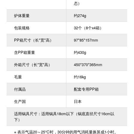
态）
炉体重量
约274g
包装规格
32个（8个x4箱）
PP箱尺寸（长*宽*高）
97*85*157mm
含PP箱重量
约430g
外箱尺寸（长*宽*高）
450*370*365mm
毛重
约16kg
付属品
配套专用PP箱
生产国
日本
适用锅具尺寸：适用锅具18cm以下（锅底直径尺寸16cm以
下）
※ 表示气温20～25℃时，30分钟的用气消耗量换算成1小时。