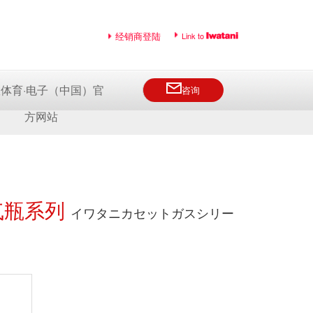
经销商登陆
Link to
体育·电子（中国）官
咨询
方网站
气瓶系列
イワタニカセットガスシリー