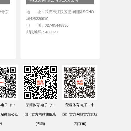
6号东
地 址：武汉市江汉区泛海国际SOHO
城4栋2209室
电 话：027-85448830
邮政编码：430023
·电子（中
荣耀体育·电子（中
荣耀体育·电子（中
网站微信公众
国）官方网站旗舰店
国）官方网站官方旗舰
号
(天猫)
店(京东)