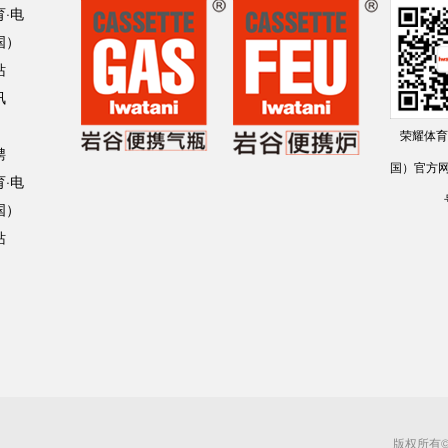
·电
国）
站
讯
荣耀体育
聘
国）官方
·电
国）
站
版权所有