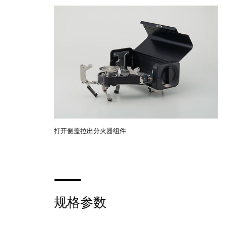
打开侧盖拉出分火器组件
规格参数