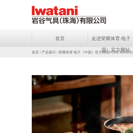
首页
走进荣耀体育·电子
国）官方网站
首页
/
产品展示
/
荣耀体育·电子（中国）官方网站FORE WINDS
公司简介
经营理念
发展历程
荣誉证书
安全特性