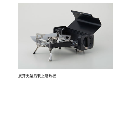
展开支架后装上遮热板