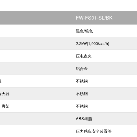
FW-FS01-SL/BK
黑色/银色
2.2kW(1,900kcal/h)
压电点火
铝合金
板
不锈钢
分火器
不锈钢
、脚架
不锈钢
ABS树脂
压力感应安全装置等