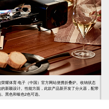
荣耀体育·电子（中国）官方网站便携折叠炉。收纳状态
的的新颖设计。性能方面，此款产品新开发了分火器，配带
伤。黑色和银色2色可选。