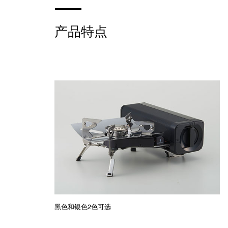
产品特点
黑色和银色2色可选