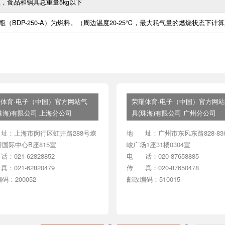
，食品和锅具总重量5kg以下
（BDP-250-A）为燃料。（周边温度20-25℃，最大耗气量的燃烧状态下计
耀体育·电子（中国）官方网站气
荣耀体育·电子（中国）官方网
珠海)有限公司 上海分公司
具(珠海)有限公司 广州分公司
址：上海市闵行区虹井路288号燎
地 址：广州市东风东路828-83
国际中心B座815室
峻广场1座31楼0304室
：021-62828852
电 话：020-87658885
：021-62820479
传 真：020-87650478
码：200052
邮政编码：510015