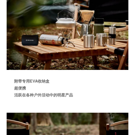
附带专用EVA收纳盒
超便携
活跃在各种户外活动中的明星产品