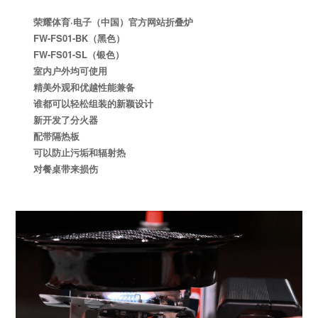
荣耀体育·电子（中国）官方网站折叠炉
FW-FS01-BK（黑色）
FW-FS01-SL（银色）
室内户外均可使用
精美外观和优越性能兼备
谁都可以轻松组装的新颖设计
新开发了分火器
配带隔热板
可以防止污垢和辐射热
对餐桌带来损伤