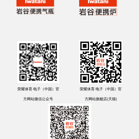
荣耀体育·电子（中国）官
荣耀体育·电子（中国）官
方网站微信公众号
方网站旗舰店(天猫)