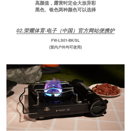
高颜值，露营时定会大放异彩
黑色、银色两种颜色可以选择
02.荣耀体育·电子（中国）官方网站便携炉
FW-LS01-BK/SL
(室内户外均可使用)