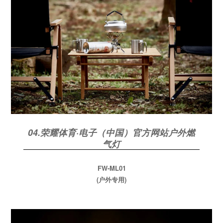
04.荣耀体育·电子（中国）官方网站户外燃
气灯
FW-ML01
(户外专用)