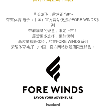
草长莺飞，露营正当时~
荣耀体育·电子（中国）官方网站便携炉FORE WINDS系
列
带着满满的诚意，限定上市！
露营更多选择，更加便利
高质量探险体验，尽在FORE WINDS系列
荣耀体育·电子（中国）官方网站旗舰店限定销售！